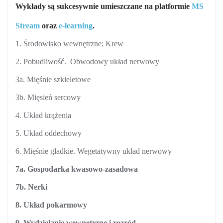
Wykłady są sukcesywnie umieszczane na platformie
MS
Stream
oraz
e-learning
.
1. Środowisko wewnętrzne;
Krew
2. Pobudliwość. Obwodowy układ nerwowy
3a. Mięśnie szkieletowe
3b. Mięsień sercowy
4. Układ krążenia
5. Układ oddechowy
6. Mięśnie gładkie. Wegetatywny układ nerwowy
7a. Gospodarka kwasowo-zasadowa
7b. Nerki
8. Układ pokarmowy
9. Wydzielanie wewnętrzne i rozród