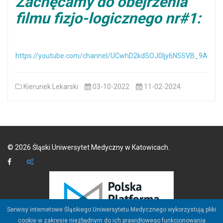
Zachęcamy do obejrzenia
filmu fizjo-logicznego nr#1:
https://youtube.com/channel/UCwhD2kdSOJ0ljy6N5SVB_9A
Kierunek Lekarski
03-10-2022
11-02-2024
©
2026
Śląski Uniwersytet Medyczny w Katowicach.
Serwisy internetowe Śląskiego Uniwersytetu Medycznego wykorzystują pliki
cookie w zakresie niezbędnym do ich prawidłowego funkcjonowania